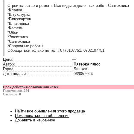
Строительство и ремонт. Все виды отделочных работ. Сантехника
*Кладка
*Штукатурка
*Гипсокартон
*Шпаклевка
*Кафель
*Обои
*Электрика
*Сантехника
*Сварочные работы.
Обращаться только по тел.: 0773107751, 0702107751
Цена:
—
Автор:
Пятерка плюс
Город
Бишкек
Дата подачи:
06/08/2024
Срок действия объявления истёк
Просмотров:
244
Откликов:
0
Найти все объявления этого продавца
Пожаловаться на объявление
Добавить в избранное