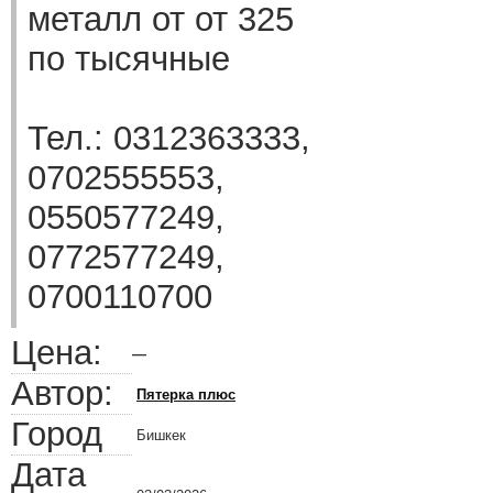
металл от от 325
по тысячные
Тел.: 0312363333,
0702555553,
0550577249,
0772577249,
0700110700
Цена:
—
Автор:
Пятерка плюс
Город
Бишкек
Дата