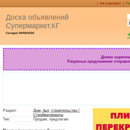
|
На стартовую
|
По
Доска объявлений
Супермаркет.КГ
Сегодня 09/08/2026
Домен supermar
Разумные предложения отправл
Раздел:
Дом, быт, строительство /
Стройматериалы
Тип:
Продам, предлагаю