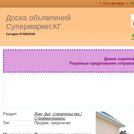
|
На стартовую
|
По
Доска объявлений
Супермаркет.КГ
Сегодня 07/08/2026
Домен supermar
Разумные предложения отправл
Раздел:
Дом, быт, строительство /
Стройматериалы
Тип:
Продам, предлагаю