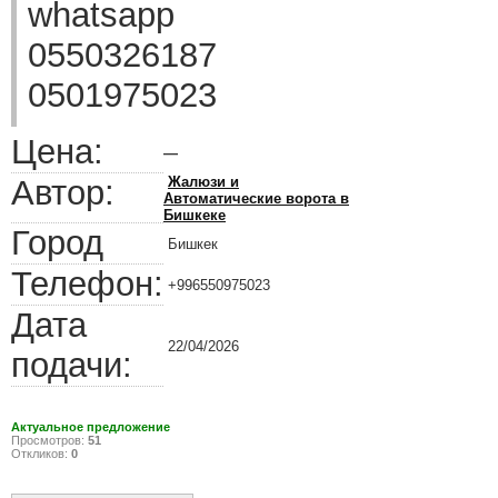
whatsapp
0550326187
0501975023
Цена:
—
Автор:
Жалюзи и
Автоматические ворота в
Бишкеке
Город
Бишкек
Телефон:
+996550975023
Дата
22/04/2026
подачи:
Актуальное предложение
Просмотров:
51
Откликов:
0