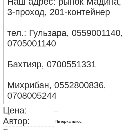
Наш адрес: рынок Мадина,
3-проход, 201-контейнер
тел.: Гульзара, 0559001140,
0705001140
Бахтияр, 0700551331
Михрибан, 0552800836,
0708005244
Цена:
—
Автор:
Пятерка плюс