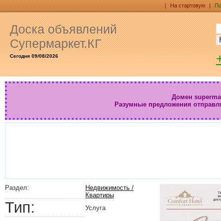
|
На стартовую
|
По
Доска объявлений
Супермаркет.КГ
Сегодня 09/08/2026
Домен supermar
Разумные предложения отправл
Раздел:
Недвижимость /
Квартиры
Тип:
Услуга