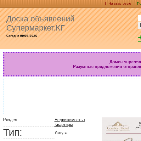
|
На стартовую
|
По
Доска объявлений
Супермаркет.КГ
Сегодня 09/08/2026
Домен supermar
Разумные предложения отправл
Раздел:
Недвижимость /
Квартиры
Тип:
Услуга