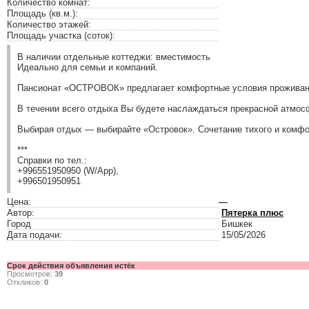
Количество комнат:
Площадь (кв.м.):
Количество этажей:
Площадь участка (соток):
В наличии отдельные коттеджи: вместимость
Идеально для семьи и компаний.
Пансионат «ОСТРОВОК» предлагает комфортные условия проживания
В течении всего отдыха Вы будете наслаждаться прекрасной атмо
Выбирая отдых — выбирайте «Островок». Сочетание тихого и комфо
***
Справки по тел.:
+996551950950 (W/App),
+996501950951
Цена:
—
Автор:
Пятерка плюс
Город
Бишкек
Дата подачи:
15/05/2026
Срок действия объявления истёк
Просмотров:
39
Откликов:
0