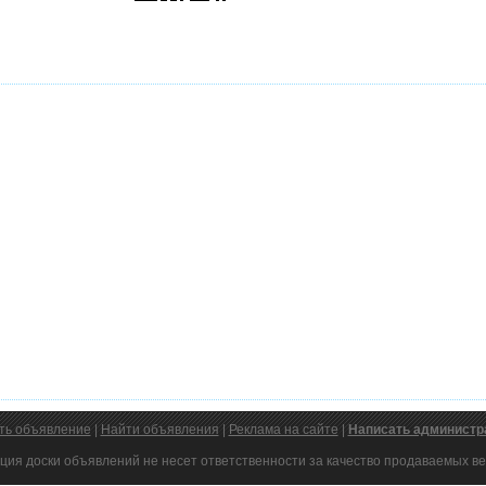
ть объявление
|
Найти объявления
|
Реклама на сайте
|
Написать администр
ция доски объявлений не несет ответственности за качество продаваемых ве