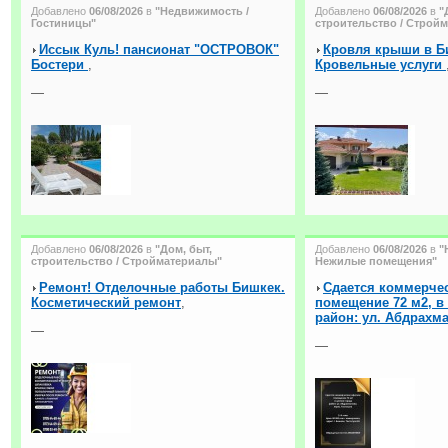
Добавлено
06/08/2026
в
"Недвижимость /
Добавлено
06/08/2026
в
"
Гостиницы"
строительство / Строй
Иссык Куль! пансионат "ОСТРОВОК"
Кровля крыши в Б
Бостери
,
Кровельные услуги
—
—
Добавлено
06/08/2026
в
"Дом, быт,
Добавлено
06/08/2026
в
"
строительство / Стройматериалы"
Нежилые помещения"
Ремонт! Отделочные работы Бишкек.
Сдается коммерче
Косметический ремонт
,
помещение 72 м2, в
район: ул. Абдрахм
—
—