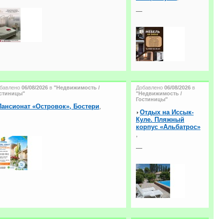
—
бавлено
06/08/2026
в
"Недвижимость /
Добавлено
06/08/2026
в
стиницы"
"Недвижимость /
Гостиницы"
Пансионат «Островок», Бостери
,
Отдых на Иссык-
Куле. Пляжный
корпус «Альбатрос»
,
—