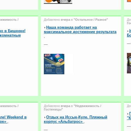
вижимость /
Добавлено
вчера
в
"Остальное / Разное"
До
Го
Наша команда работает на
о в Бишкеке!
максимальное достижение результата
1 комнатные
Б
,
—
—
вижимость /
Добавлено
вчера
в
"Недвижимость /
До
Гостиницы"
ле! Weekend в
Отдых на Иссык-Куле. Пляжный
"
вок»
,
корпус «Альбатрос»
,
—
—