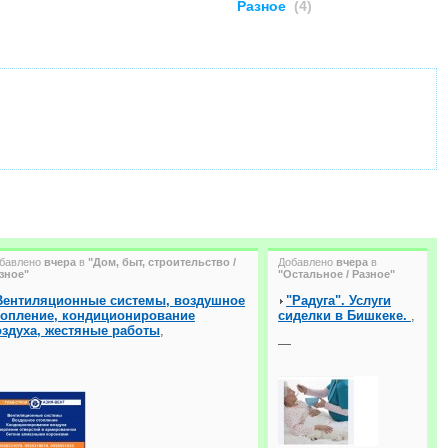
Разное
(4)
бавлено
вчера
в
"Дом, быт, строительство /
Добавлено
вчера
в
зное"
"Остальное / Разное"
Вентиляционные системы, воздушное
"Радуга". Услуги
топление, кондиционирование
сиделки в Бишкеке.
,
оздуха, жестяные работы
,
—