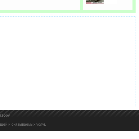
атору
щей и оказываемых услуг.