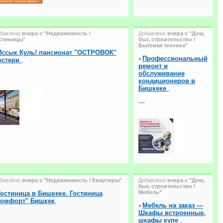
бавлено
вчера
в
"Недвижимость /
Добавлено
вчера
в
"Дом,
стиницы"
быт, строительство /
Бытовая техника"
Иссык Куль! пансионат "ОСТРОВОК"
Профессиональный
остери
,
ремонт и
обслуживание
кондиционеров в
Бишкеке
,
—
бавлено
вчера
в
"Недвижимость / Квартиры"
Добавлено
вчера
в
"Дом,
быт, строительство /
Мебель"
Гостиница в Бишкеке. Гостиница
Комфорт" Бишкек
,
Мебель на заказ —
Шкафы встроенные,
шкафы купе
,