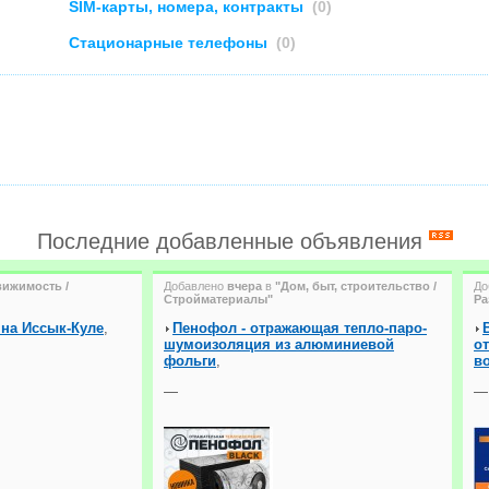
SIM-карты, номера, контракты
(0)
Стационарные телефоны
(0)
Последние добавленные объявления
вижимость /
Добавлено
вчера
в
"Дом, быт, строительство /
До
Стройматериалы"
Ра
 на Иссык-Куле
,
Пенофол - отражающая тепло-паро-
шумоизоляция из алюминиевой
о
фольги
,
в
—
—