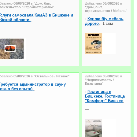
бавлено
06/08/2026
в
"Дом, быт,
Добавлено
06/08/2026
в
роительство / Стройматериалы"
"Дом, быт,
строительство / Мебель"
Услуги самосвала КамАЗ в Бишкеке и
Куплю б/у мебель,
уйской области
,
дорого
,
1 сом
бавлено
05/08/2026
в
"Остальное / Разное"
Добавлено
05/08/2026
в
"Недвижимость /
Квартиры"
Требуется администратор в сауну
ожно без опыта).
,
Гостиница в
Бишкеке. Гостиница
"Комфорт" Бишкек
,
—