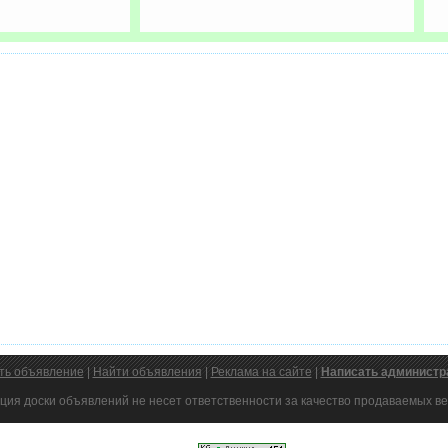
ть объявление
|
Найти объявления
|
Реклама на сайте
|
Написать администр
ция доски объявлений не несет ответственности за качество продаваемых ве