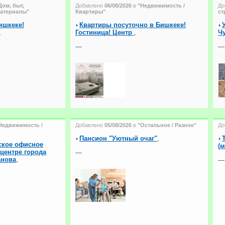
Дом, быт,
Добавлено
06/08/2026
в
"Недвижимость /
До
материалы"
Квартиры"
ст
ишкеке!
Квартиры посуточно в Бишкеке!
,
Гостиница! Центр
,
Ч
—
—
Недвижимость /
Добавлено
05/08/2026
в
"Остальное / Разное"
До
Пансион "Уютный очаг"
,
ское офисное
(м
 центре города
—
анова
,
—