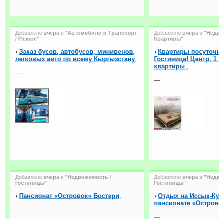
Добавлено
вчера
в
"Автомобили и Транспорт
Добавлено
вчера
в
"Нед
/ Разное"
Квартиры"
Заказ бусов, автобусов, минивенов,
Квартиры посуточн
легковых авто по всему Кыргызстану
,
Гостиница! Центр. 
квартиры
,
—
—
Добавлено
вчера
в
"Недвижимость /
Добавлено
вчера
в
"Нед
Гостиницы"
Гостиницы"
Пансионат «Островок» Бостери
,
Отдых на Иссык-Ку
пансионате «Остро
—
—