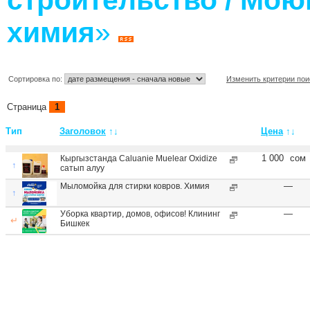
строительство / Мою
химия
»
Сортировка по:
Изменить критерии пои
Страница
1
Тип
Заголовок
↑↓
Цена
↑↓
1 000
сом
Кыргызстанда Caluanie Muelear Oxidize
↑
сатып алуу
—
Мыломойка для стирки ковров. Химия
↑
—
Уборка квартир, домов, офисов! Клининг
↵
Бишкек