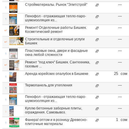
—
Стройматериалы. Рынок "Элитстрой"
↑
—
Пенофол - отражающая тепло-паро-
↑
шумоизоляция из...
—
Ремонт! Отделочные работы Бишкек.
↵
Косметический ремонт
—
Строительные и отделочные услуги
↵
Бишкек
—
Пластиковые окна, двери и фасадные
↑
окна любой сложности
—
Ремонт "под ключ" Бишкек. Сантехника,
↵
газовые ...
25
сом
Аренда корейских опалубок в Бишкеке
↑
—
Термопанель для утепления
↑
—
Пенофол - отражающая тепло-паро-
↑
шумоизоляция из...
—
Куплю бетонные заборные плиты,
↓
ограждения. Самовывоз.
1
сом
Фанера! оптом и в розницу Древесно-
↑
плиточные материалы