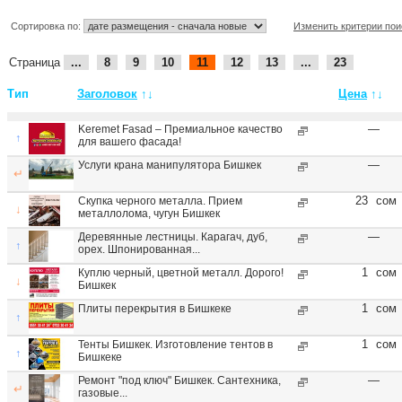
Сортировка по:
Изменить критерии пои
Страница
...
8
9
10
11
12
13
...
23
Тип
Заголовок
↑↓
Цена
↑↓
—
Keremet Fasad – Премиальное качество
↑
для вашего фасада!
—
Услуги крана манипулятора Бишкек
↵
23
сом
Скупка черного металла. Прием
↓
металлолома, чугун Бишкек
—
Деревянные лестницы. Карагач, дуб,
↑
орех. Шпонированная...
1
сом
Куплю черный, цветной металл. Дорого!
↓
Бишкек
1
сом
Плиты перекрытия в Бишкеке
↑
1
сом
Тенты Бишкек. Изготовление тентов в
↑
Бишкеке
—
Ремонт "под ключ" Бишкек. Сантехника,
↵
газовые...