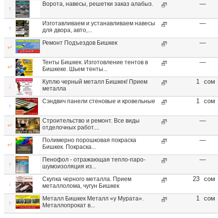
—
Ворота, навесы, решетки заказ алабыз.
↑
—
Изготавливаем и устанавливаем навесы
↑
для двора, авто,...
—
Ремонт Подъездов Бишкек
↵
—
Тенты Бишкек. Изготовление тентов в
↵
Бишкеке. Шьем тенты...
1
сом
Куплю черный металл Бишкек! Прием
↓
металла
1
сом
Сэндвич панели стеновые и кровельные
↑
—
Строительство и ремонт. Все виды
↵
отделочных работ....
—
Полимерно порошковая покраска
↵
Бишкек. Покраска...
—
Пенофол - отражающая тепло-паро-
↑
шумоизоляция из...
23
сом
Скупка черного металла. Прием
↓
металлолома, чугун Бишкек
1
сом
Металл Бишкек Металл «у Мурата».
↑
Металлопрокат в...