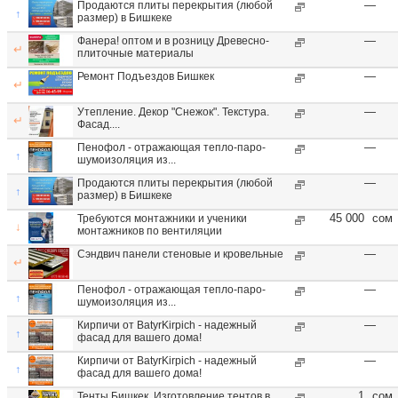
—
Продаются плиты перекрытия (любой
↑
размер) в Бишкеке
—
Фанера! оптом и в розницу Древесно-
↵
плиточные материалы
—
Ремонт Подъездов Бишкек
↵
—
Утепление. Декор "Снежок". Текстура.
↵
Фасад....
—
Пенофол - отражающая тепло-паро-
↑
шумоизоляция из...
—
Продаются плиты перекрытия (любой
↑
размер) в Бишкеке
45 000
сом
Требуются монтажники и ученики
↓
монтажников по вентиляции
—
Сэндвич панели стеновые и кровельные
↵
—
Пенофол - отражающая тепло-паро-
↑
шумоизоляция из...
—
Кирпичи от BatyrKirpich - надежный
↑
фасад для вашего дома!
—
Кирпичи от BatyrKirpich - надежный
↑
фасад для вашего дома!
1
сом
Тенты Бишкек. Изготовление тентов в