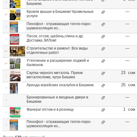
↑
Бишкеке.
—
Кровля крыши в Бишкеке! Кровельные
↵
услуги
—
Пенофол - отражающая тепло-паро-
↑
шумоизоляция из...
—
Песок, отсев, щебень,глина и др.
↑
Доставка ЗИЛом!
—
Строительство и ремонт. Все виды
↵
отделочных работ
—
Утепление и расширение лоджий и
↵
балконов
23
сом
Скупка черного металла. Прием
↓
металлолома, чугун Бишкек
25
сом
Аренда корейских опалубок в Бишкеке
↑
—
Бронированные и входные двери в
↑
Бишкеке
1
сом
Фанера! оптом и в розницу
↑
—
Пенофол - отражающая тепло-паро-
↑
шумоизоляция из...