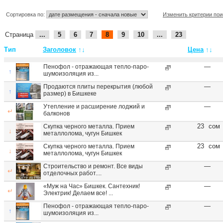
Сортировка по:
Изменить критерии пои
Страница
...
5
6
7
8
9
10
...
23
Тип
Заголовок
↑↓
Цена
↑↓
—
Пенофол - отражающая тепло-паро-
↑
шумоизоляция из...
—
Продаются плиты перекрытия (любой
↑
размер) в Бишкеке
—
Утепление и расширение лоджий и
↵
балконов
23
сом
Скупка черного металла. Прием
↓
металлолома, чугун Бишкек
23
сом
Скупка черного металла. Прием
↓
металлолома, чугун Бишкек
—
Строительство и ремонт. Все виды
↵
отделочных работ....
—
«Муж на Час» Бишкек. Сантехник!
↵
Электрик! Делаем все! ...
—
Пенофол - отражающая тепло-паро-
↑
шумоизоляция из...