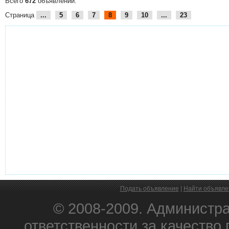
Всего
672
объявлений.
Страница
...
5
6
7
8
9
10
...
23
Подать объявление
|
Найти объявле
© 2008-2009. Администра
ответственности за качеств